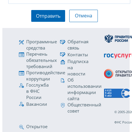
Отмена
Отправить
Программные
Обратная
средства
связь
Перечень
Контакты
обязательных
Подписка
требований
на
Противодействие
новости
коррупции
Об
Госслужба
использовании
в ФНС
информации
России
сайта
Вакансии
Общественный
совет
© 2005-202
ФНС Росси
Открытое