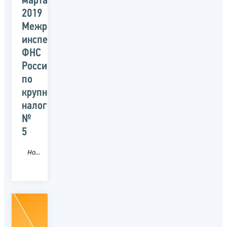
марта
2019
Межрегиональной
инспекцией
ФНС
России
по
крупнейшим
налогоплательщикам
№
5
Новость