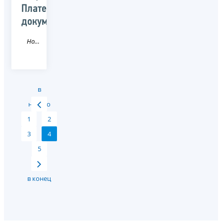
Платежные
документы»
Новость
в
начало
1
2
3
4
5
в конец