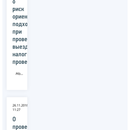
о
риск
ориентированном
подходе
при
проведении
выездных
налоговых
проверок
Новость
26.11.2018
11:27
О
проведении