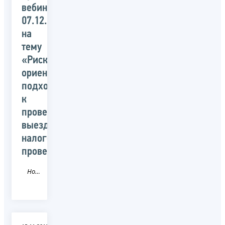
вебинара
07.12.2018
на
тему
«Риск
ориентированный
подход
к
проведению
выездной
налоговой
проверки»
Новость