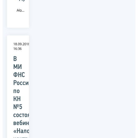
Новость
18.09.2018
16:36
В
МИ
ФНС
России
по
КН
№5
состоялся
вебинар:
«Налоговый