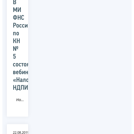
В
МИ
ФНС
России
по
КН
№
5
состоялся
вебинар:
«Налогообложение
НДПИ»
Новость
22.08.2019