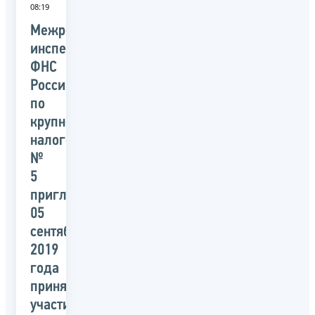
08:19
Межрегиональная
инспекция
ФНС
России
по
крупнейшим
налогоплательщикам
№
5
приглашает
05
сентября
2019
года
принять
участие