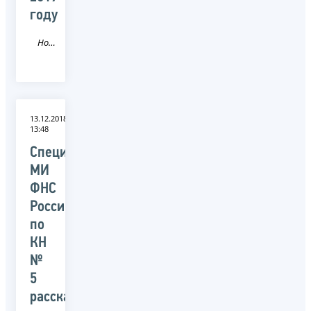
году
Новость
13.12.2018
13:48
Специалисты
МИ
ФНС
России
по
КН
№
5
рассказали