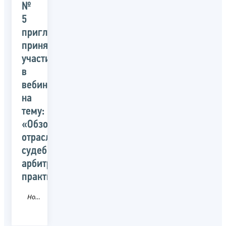
№
5
приглашает
принять
участие
в
вебинаре
на
тему:
«Обзор
отраслевой
судебной
арбитражной
практики»
Новость