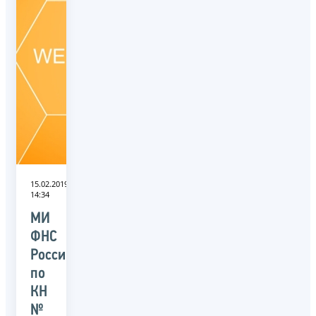
15.02.2019
14:34
МИ
ФНС
России
по
КН
№