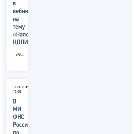
в
вебинаре
на
тему
«Налогообложение
НДПИ»
Новость
11.06.2019
12:08
В
МИ
ФНС
России
по