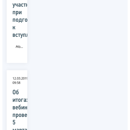
участников
при
подготовке
к
вступлению»
Новость
12.03.2019
09:58
Об
итогах
вебинара,
проведённого
5