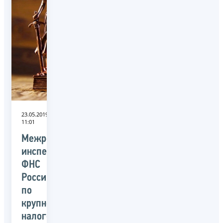
23.05.2019
11:01
Межрегиональная
инспекция
ФНС
России
по
крупнейшим
налогоплательщикам