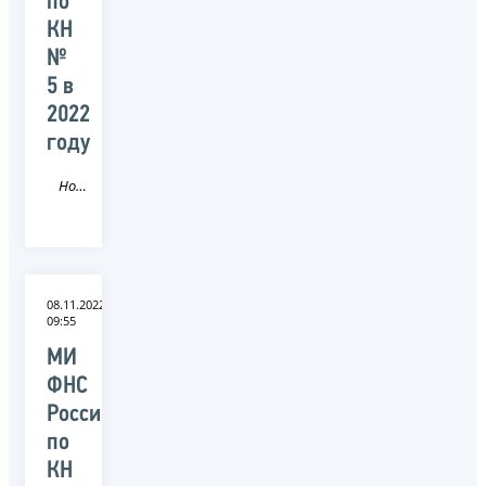
по
КН
№
5 в
2022
году
Новость
08.11.2022
09:55
МИ
ФНС
России
по
КН