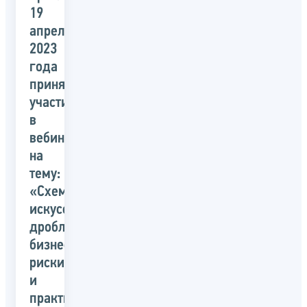
19
апреля
2023
года
принять
участие
в
вебинаре
на
тему:
«Схемы
искусственного
дробления
бизнеса,
риски
и
практика»