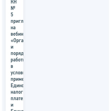
КН
№
5
приглашает
на
вебинар:
«Организация
и
порядок
работы
в
условиях
применения
Единого
налогового
платежа
и