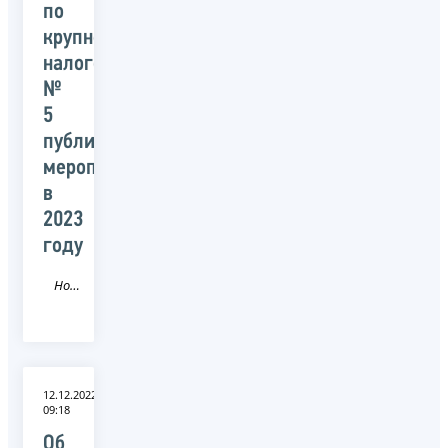
по
крупнейшим
налогоплательщикам
№
5
публичных
мероприятий
в
2023
году
Новость
12.12.2022
09:18
Об