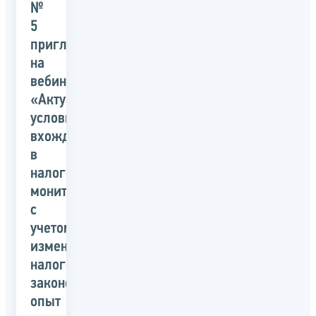
№
5
приглашает
на
вебинар:
«Актуальные
условия
вхождения
в
налоговый
мониторинг
с
учетом
изменений
налогового
законодательства,
опыт