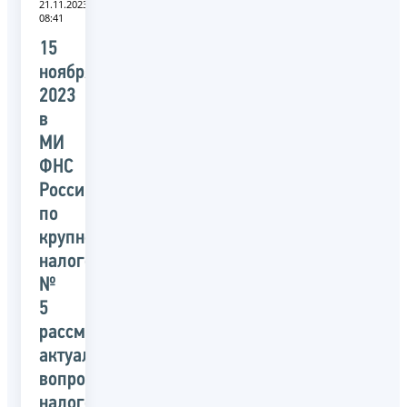
21.11.2023
08:41
15
ноября
2023
в
МИ
ФНС
России
по
крупнейшим
налогоплательщикам
№
5
рассмотрели
актуальные
вопросы
налогового