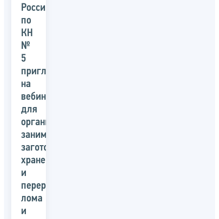
России
по
КН
№
5
приглашает
на
вебинар
для
организаций,
занимающихся
заготовкой,
хранением
и
переработкой
лома
и