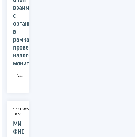
опыт
взаимодействия
с
организациями
в
рамках
проведения
налогового
мониторинга»
Новость
17.11.2022
16:32
МИ
ФНС