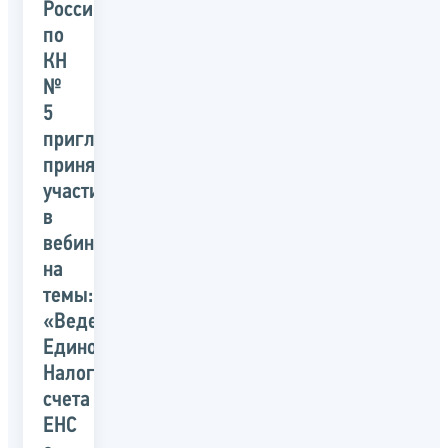
России
по
КН
№
5
приглашает
принять
участие
в
вебинаре
на
темы:
«Ведение
Единого
Налогового
счета
ЕНС