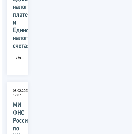
налогового
платежа
и
Единого
налогового
счета»
Новость
03.02.2023
17:07
МИ
ФНС
России
по