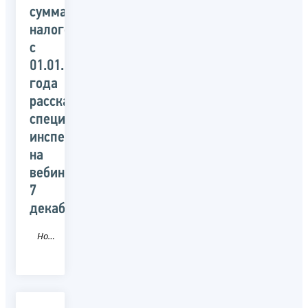
суммах
налогов
с
01.01.2024
года
расскажут
специалисты
инспекции
на
вебинаре
7
декабря
Новость