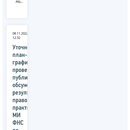
Новость
08.11.2022
12:32
Уточнённый
план-
график
проведения
публичных
обсуждений
результатов
правоприменительной
практики
МИ
ФНС