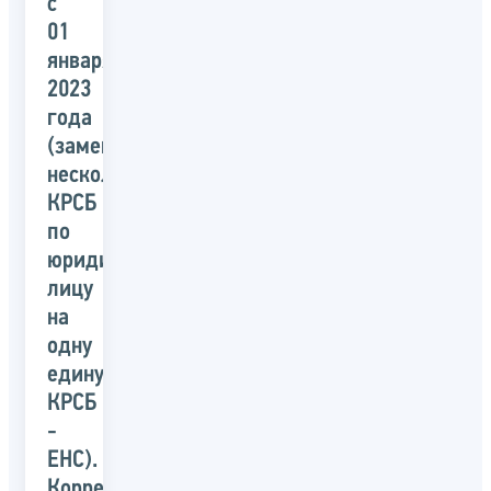
с
01
января
2023
года
(замена
нескольких
КРСБ
по
юридическому
лицу
на
одну
единую
КРСБ
-
ЕНС).
Корректное