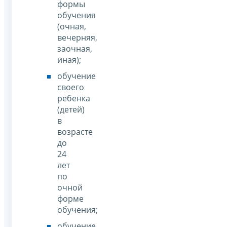
формы
обучения
(очная,
вечерняя,
заочная,
иная);
обучение
своего
ребенка
(детей)
в
возрасте
до
24
лет
по
очной
форме
обучения;
обучение