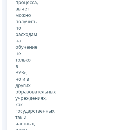
процесса,
вычет
можно
получить
по
расходам
на
обучение
не
только
в
ВУЗе,
но и в
других
образовательных
учреждениях,
как
государственных,
так и
частных,
в том