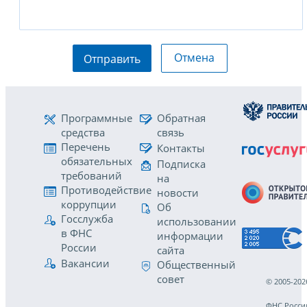
Отмена
Отправить
Программные
Обратная
средства
связь
Перечень
Контакты
обязательных
Подписка
требований
на
Противодействие
новости
коррупции
Об
Госслужба
использовании
в ФНС
информации
России
сайта
Вакансии
Общественный
совет
© 2005-202
ФНС Росси