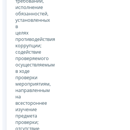
требований,
исполнение
обязанностей,
установленных
в
целях
противодействия
коррупции;
содействие
проверяемого
осуществляемым
в ходе
проверки
мероприятиям,
направленным
на
всестороннее
изучение
предмета
проверки;
отсутствие