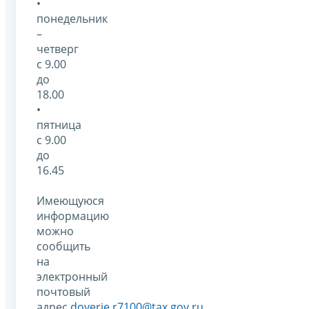
•
понедельник
–
четверг
с 9.00
до
18.00
•
пятница
с 9.00
до
16.45
Имеющуюся
информацию
можно
сообщить
на
электронный
почтовый
адрес
doverie.r7100@tax.gov.ru
.