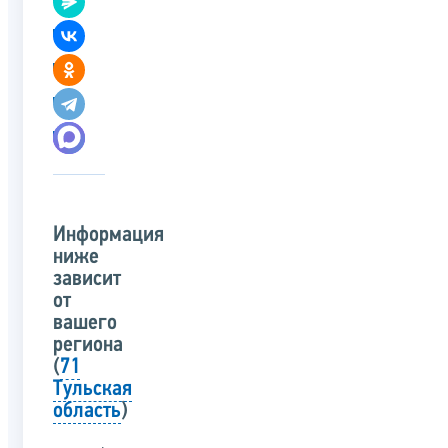
Информация
ниже
зависит
от
вашего
региона
(
71
Тульская
область
)