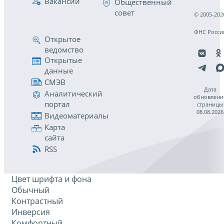
Вакансии
Общественный
совет
© 2005-202
ФНС Росси
Открытое
ведомство
Открытые
данные
СМЭВ
Дата
Аналитический
обновлени
портал
страницы
08.08.2026
Видеоматериалы
Карта
сайта
RSS
Цвет шрифта и фона
Обычный
Контрастный
Инверсия
Комфортный