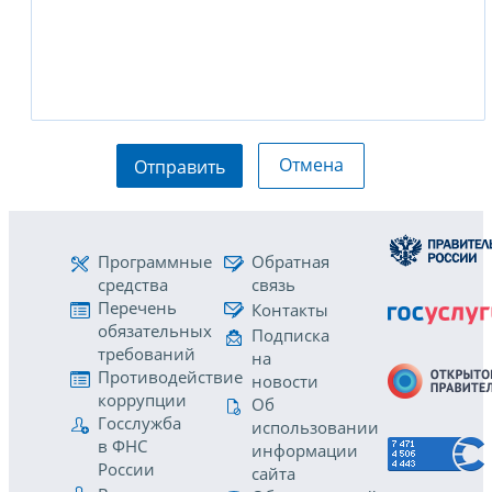
Отмена
Отправить
Программные
Обратная
средства
связь
Перечень
Контакты
обязательных
Подписка
требований
на
Противодействие
новости
коррупции
Об
Госслужба
использовании
в ФНС
информации
России
сайта