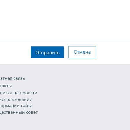
Отмена
Отправить
атная связь
такты
писка на новости
использовании
ормации сайта
ественный совет