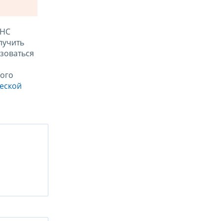
ФНС
лучить
зоваться
ого
ческой