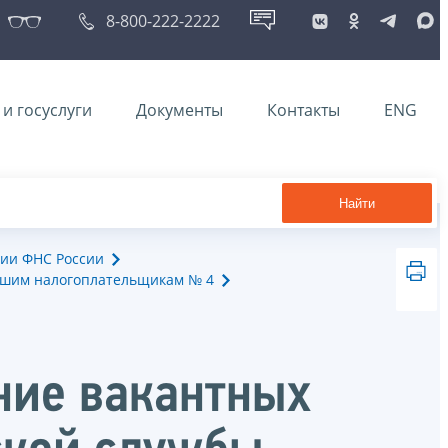
8-800-222-2222
и госуслуги
Документы
Контакты
ENG
Найти
ии ФНС России
йшим налогоплательщикам № 4
ние вакантных