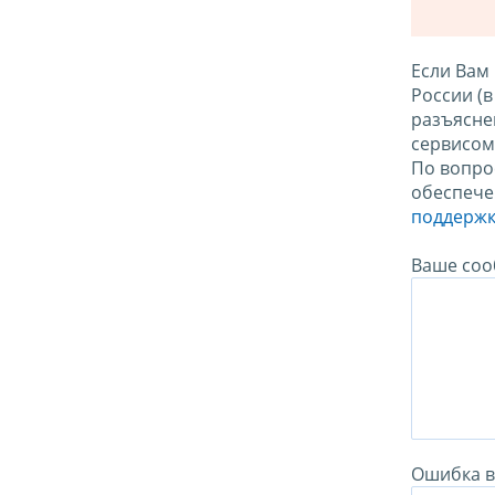
Если Вам
России (
разъясне
сервисо
По вопро
обеспече
поддержк
Ваше соо
Ошибка в 