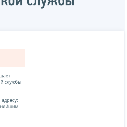
ской службы
щает
ой службы
 адресу:
упнейшим