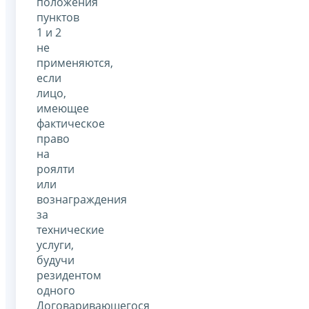
положения
пунктов
1 и 2
не
применяются,
если
лицо,
имеющее
фактическое
право
на
роялти
или
вознаграждения
за
технические
услуги,
будучи
резидентом
одного
Договаривающегося