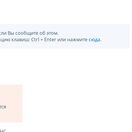
сли Вы сообщите об этом.
цию клавиш: Ctrl + Enter или нажмите
сюда
.
тся
ФНС