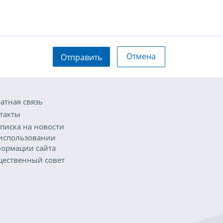
Отмена
Отправить
атная связь
такты
писка на новости
использовании
ормации сайта
ественный совет