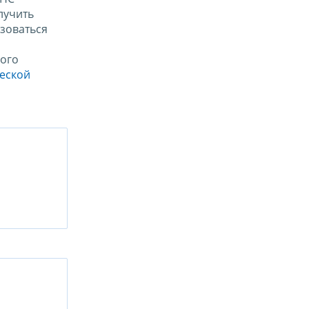
лучить
зоваться
ого
ческой