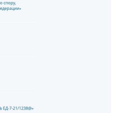
о спору,
Федерации»
№ ЕД-7-21/1238@»