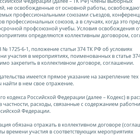
Российской Федерации (далее – ТК РФ) члены выборных
й, не освобожденные от основной работы, освобождают
ываемых профессиональными союзами съездов, конференц
в профессиональных союзов, а в случаях, когда это пр
косрочной профсоюзной учебы. Условия освобождения о
ероприятиях определяются коллективным договором, со
8 № 1725-6-1, положение статьи 374 ТК РФ об условиях
и участия в мероприятиях, поименованных в статье 374
имо закрепить в коллективном договоре, соглашении.
ательства имеется прямое указание на закрепление тех
 найти в нем свое отражение.
го кодекса Российской Федерации (далее – Кодекс) в ра
в частности, расходы, связанные с содержанием работни
ссийской Федерации.
изация обязана отражать в коллективном договоре (согла
ты времени участия в соответствующих мероприятиях