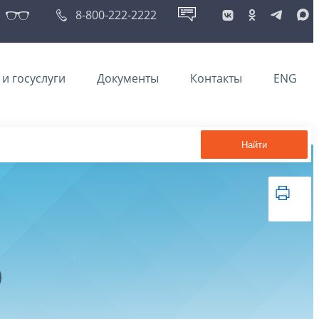
8-800-222-2222
и госуслуги
Документы
Контакты
ENG
Найти
@