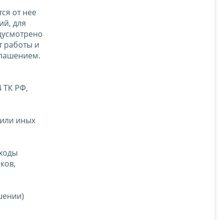
ся от нее
ий, для
едусмотрено
т работы и
глашением.
 ТК РФ,
 или иных
сходы
ков,
шении)