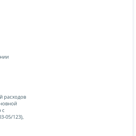
ении
й расходов
сновной
 с
3-05/123),