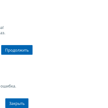
а!
аз.
Продолжить
 ошибка.
Закрыть