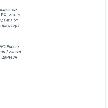
офсоюзных
К РФ, может
ждения от
 договоре,
НС России -
ии 2 класса
Н. Шульгин