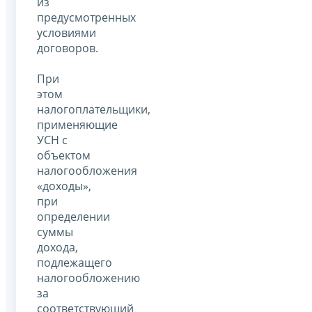
из
предусмотренных
условиями
договоров.
При
этом
налогоплательщики,
применяющие
УСН с
объектом
налогообложения
«доходы»,
при
определении
суммы
дохода,
подлежащего
налогообложению
за
соответствующий