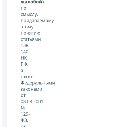
жалобой)
по
смыслу,
придаваемому
этому
понятию
статьями
138-
140
НК
РФ,
а
также
Федеральными
законами
от
08.08.2001
№
129-
ФЗ,
от