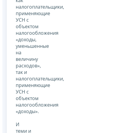
как
налогоплательщики,
применяющие
УСН с
объектом
налогообложения
«доходы,
уменьшенные
на
величину
расходов»,
так и
налогоплательщики,
применяющие
УСН с
объектом
налогообложения
«доходы».
И
теми и