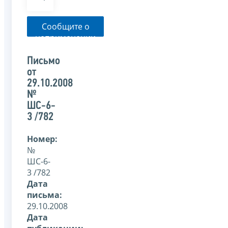
Сообщите о
неприменении
налоговым
органом
Письмо
указанного
от
письма
29.10.2008
№
ШС-6-
3 /782
Номер:
№
ШС-6-
3 /782
Дата
письма:
29.10.2008
Дата