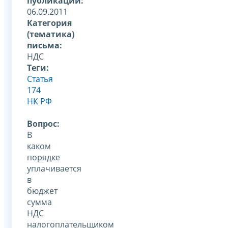
публикации:
06.09.2011
Категория
(тематика)
письма:
НДС
Теги:
Статья
174
НК РФ
Вопрос:
В
каком
порядке
уплачивается
в
бюджет
сумма
НДС
налогоплательщиком