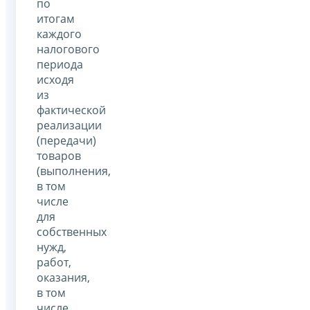
по
итогам
каждого
налогового
периода
исходя
из
фактической
реализации
(передачи)
товаров
(выполнения,
в том
числе
для
собственных
нужд,
работ,
оказания,
в том
числе