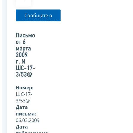
Сообщите о
неприменении
налоговым
органом
Письмо
указанного
от 6
письма
марта
2009
г. N
ШС-17-
3/53@
Номер:
ШС-17-
3/53@
Дата
письма:
06.03.2009
Дата