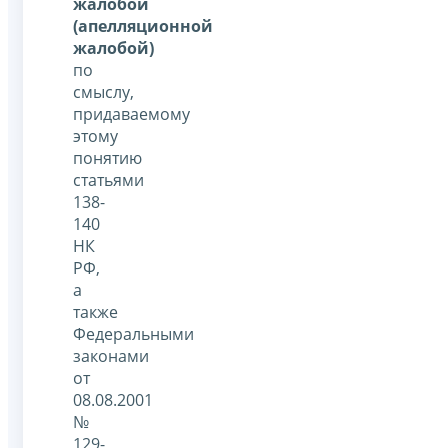
жалобой
(апелляционной
жалобой)
по
смыслу,
придаваемому
этому
понятию
статьями
138-
140
НК
РФ,
а
также
Федеральными
законами
от
08.08.2001
№
129-