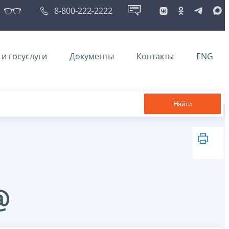
8-800-222-2222
и госуслуги
Документы
Контакты
ENG
Найти
@