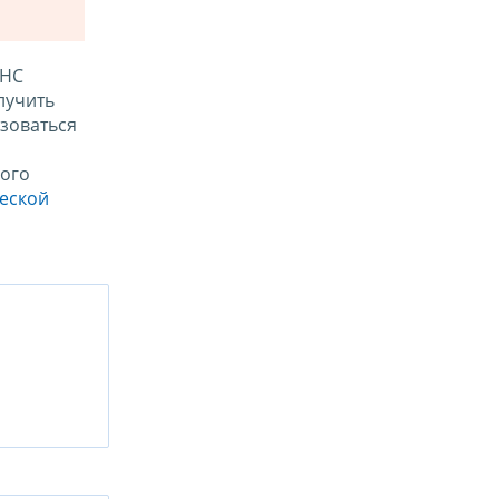
ФНС
лучить
зоваться
ого
ческой