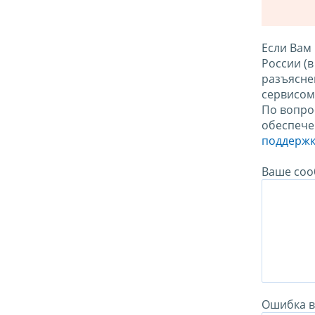
Если Вам
России (
разъясне
сервисо
По вопро
обеспече
поддержк
Ваше соо
Ошибка в 