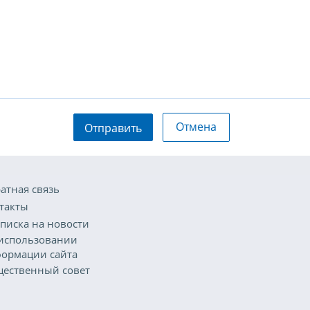
Отмена
Отправить
атная связь
такты
писка на новости
использовании
ормации сайта
ественный совет