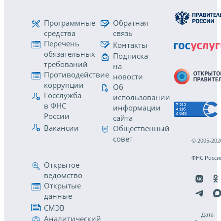
Программные
Обратная
средства
связь
Перечень
Контакты
обязательных
Подписка
требований
на
Противодействие
новости
коррупции
Об
Госслужба
использовании
в ФНС
информации
России
сайта
Вакансии
Общественный
совет
© 2005-202
ФНС Росси
Открытое
ведомство
Открытые
данные
СМЭВ
Дата
Аналитический