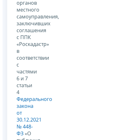
органов
местного
самоуправления,
заключивших
соглашения
с ППК
«Роскадастр»
в
соответствии
с
частями
6 и 7
статьи
4
Федерального
закона
от
30.12.2021
№ 448-
ФЗ
«О