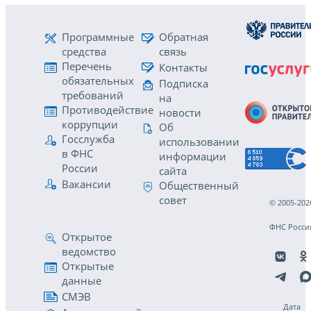
Программные
Обратная
средства
связь
Перечень
Контакты
обязательных
Подписка
требований
на
Противодействие
новости
коррупции
Об
Госслужба
использовании
в ФНС
информации
России
сайта
Вакансии
Общественный
совет
© 2005-202
ФНС Росси
Открытое
ведомство
Открытые
данные
СМЭВ
Дата