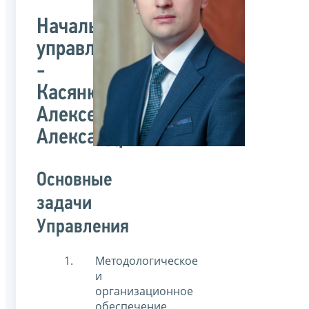
Начальник
управления
-
Касянюк
Алексей
Александрович
Основные
задачи
Управления
Методологическое
и
организационное
обеспечение