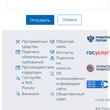
Отмена
Отправить
Программные
Обратная
средства
связь
Перечень
Контакты
обязательных
Подписка
требований
на
Противодействие
новости
коррупции
Об
Госслужба
использовании
в ФНС
информации
России
сайта
Вакансии
Общественный
совет
© 2005-202
ФНС Росси