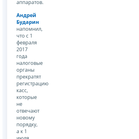
аппаратов.
Андрей
Бударин
напомнил,
что с 1
февраля
2017
года
налоговые
органы
прекратят
регистрацию
касс,
которые
не
отвечают
новому
порядку,
а к 1
июля