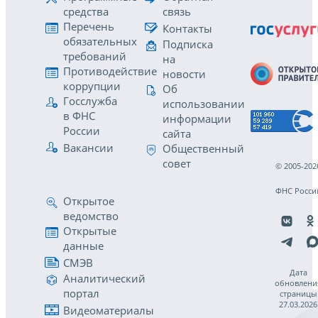
средства
связь
Перечень
Контакты
обязательных
Подписка
требований
на
Противодействие
новости
коррупции
Об
Госслужба
использовании
в ФНС
информации
России
сайта
Вакансии
Общественный
совет
© 2005-202
ФНС Росси
Открытое
ведомство
Открытые
данные
СМЭВ
Дата
Аналитический
обновлени
портал
страницы
27.03.2026
Видеоматериалы