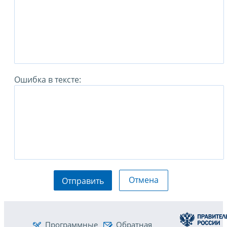
Ошибка в тексте:
Отмена
Отправить
Программные
Обратная