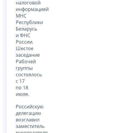
налоговой
информацией
МНС
Республики
Беларусь
и ФНС
России.
Шестое
заседание
Рабочей
группы
состоялось
с 17
по 18
июля.
Российскую
делегацию
возглавил
заместитель
руководителя