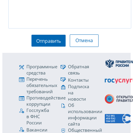
Отмена
Отправить
Программные
Обратная
средства
связь
Перечень
Контакты
обязательных
Подписка
требований
на
Противодействие
новости
коррупции
Об
Госслужба
использовании
в ФНС
информации
России
сайта
Вакансии
Общественный