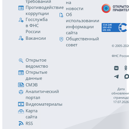
требований
на
Противодействие
новости
коррупции
Об
Госслужба
использовании
в ФНС
информации
России
сайта
Вакансии
Общественный
совет
© 2005-202
ФНС Росси
Открытое
ведомство
Открытые
данные
СМЭВ
Дата
Аналитический
обновлени
портал
страницы
17.07.2026
Видеоматериалы
Карта
сайта
RSS