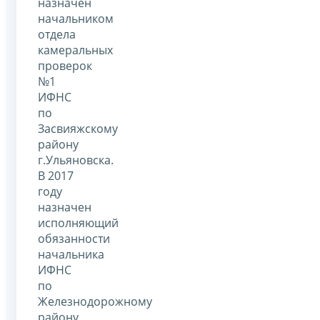
назначен
начальником
отдела
камеральных
проверок
№1
ИФНС
по
Засвияжскому
району
г.Ульяновска.
В 2017
году
назначен
исполняющий
обязанности
начальника
ИФНС
по
Железнодорожному
району