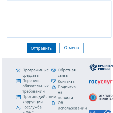
Отмена
Отправить
Программные
Обратная
средства
связь
Перечень
Контакты
обязательных
Подписка
требований
на
Противодействие
новости
коррупции
Об
Госслужба
использовании
в ФНС