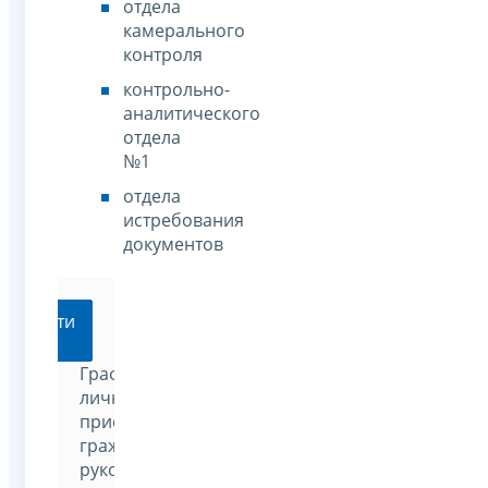
отдела
камерального
контроля
контрольно-
аналитического
отдела
№1
отдела
истребования
документов
Перейти
График
личного
приема
граждан
руководителем