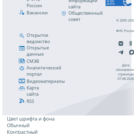
информации
России
сайта
Вакансии
Общественный
совет
© 2005-202
ФНС Росси
Открытое
ведомство
Открытые
данные
СМЭВ
Дата
Аналитический
обновлени
портал
страницы
07.08.2026
Видеоматериалы
Карта
сайта
RSS
Цвет шрифта и фона
Обычный
Контрастный