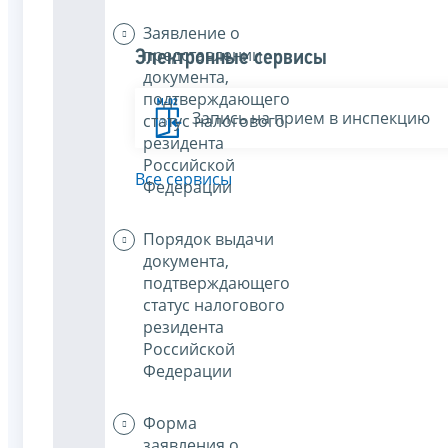
Заявление о
представлении
Электронные сервисы
документа,
подтверждающего
Запись на прием в инспекцию
статус налогового
резидента
Российской
Все сервисы
Федерации
Порядок выдачи
документа,
подтверждающего
статус налогового
резидента
Российской
Федерации
Форма
заявления о