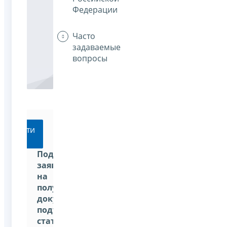
Федерации
Часто
задаваемые
вопросы
Перейти
Подать
заявление
на
получение
документа,
подтверждающего
статус