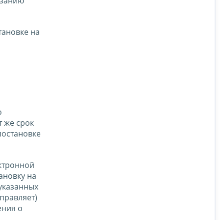
азанию
тановке на
о
т же срок
постановке
ектронной
ановку на
 указанных
аправляет)
ения о