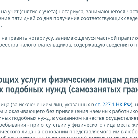
на учет (снятие с учета) нотариуса, занимающегося час
чение пяти дней со дня получения соответствующих сведе
Ф
.
ли направить нотариусу, занимающемуся частной практик
о реестра налогоплательщиков, содержащую сведения о 
ющих услуги физическим лицам дл
х подобных нужд (самозанятых гра
 лица (за исключением лиц, указанных в
ст. 227.1 НК РФ
), 
 и оказывающего без привлечения наемных работников
иных подобных нужд, в указанном качестве осуществляе
ребывания - при отсутствии у физического лица места ж
ического лица на основании представляемого им в люб