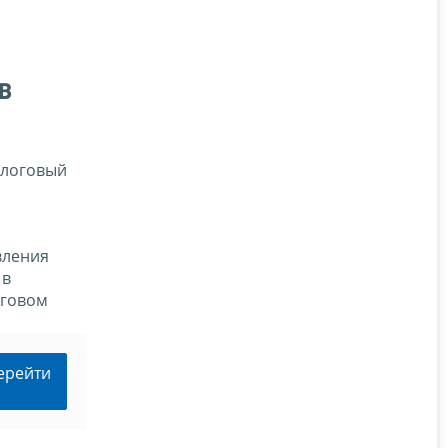
в
алоговый
вления
 в
оговом
ерейти