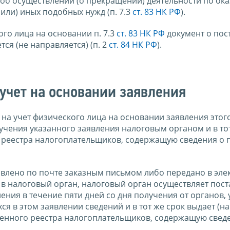
об осуществлении (о прекращении) деятельности по ок
или) иных подобных нужд (п. 7.3
ст. 83 НК РФ
).
ого лица на основании п. 7.3
ст. 83 НК РФ
документ о пос
тся (не направляется) (п. 2
ст. 84 НК РФ
).
учет на основании заявления
на учет физического лица на основании заявления этог
лучения указанного заявления налоговым органом и в то
о реестра налогоплательщиков, содержащую сведения о 
равлено по почте заказным письмом либо передано в эл
 налоговый орган, налоговый орган осуществляет пост
ения в течение пяти дней со дня получения от органов,
я в этом заявлении сведений и в тот же срок выдает (н
венного реестра налогоплательщиков, содержащую свед