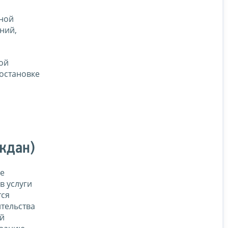
тной
ний,
ой
постановке
я
ждан)
не
 услуги
тся
ительства
ой