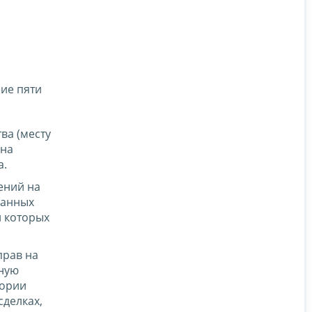
ие пяти
ва (месту
 на
а.
ений на
ранных
и которых
прав на
нную
тории
сделках,