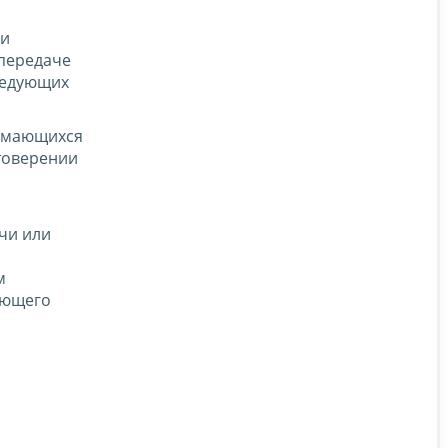
ии
 передаче
ледующих
нимающихся
стоверении
чи или
м
яющего