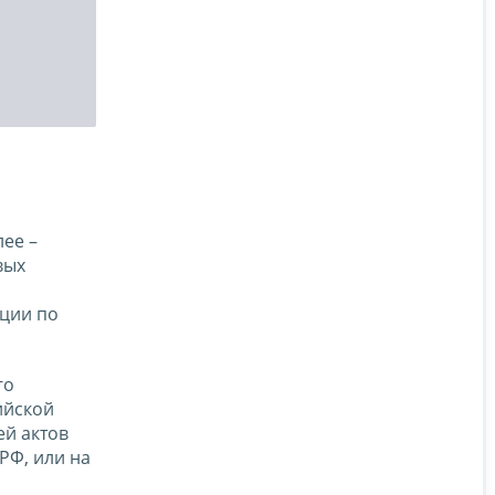
лее –
вых
ации по
го
ийской
ей актов
 РФ, или на