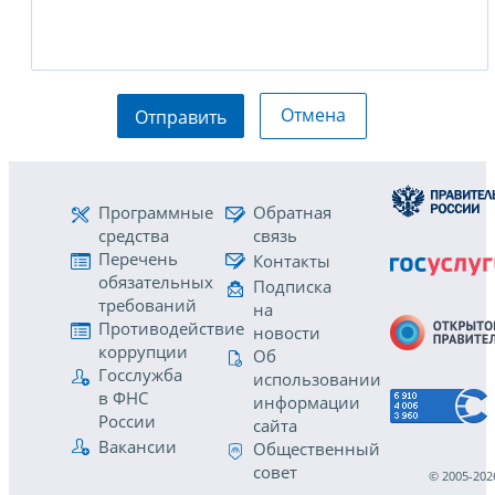
Отмена
Отправить
Программные
Обратная
средства
связь
Перечень
Контакты
обязательных
Подписка
требований
на
Противодействие
новости
коррупции
Об
Госслужба
использовании
в ФНС
информации
России
сайта
Вакансии
Общественный
совет
© 2005-202