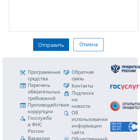
Отмена
Отправить
Программные
Обратная
средства
связь
Перечень
Контакты
обязательных
Подписка
требований
на
Противодействие
новости
коррупции
Об
Госслужба
использовании
в ФНС
информации
России
сайта
Вакансии
Общественный