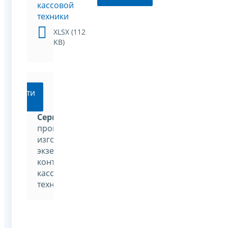
кассовой
техники
XLSX (112
KB)
Перейти
Сервис
проверки
изготовленных
экземпляров
контрольно-
кассовой
техники