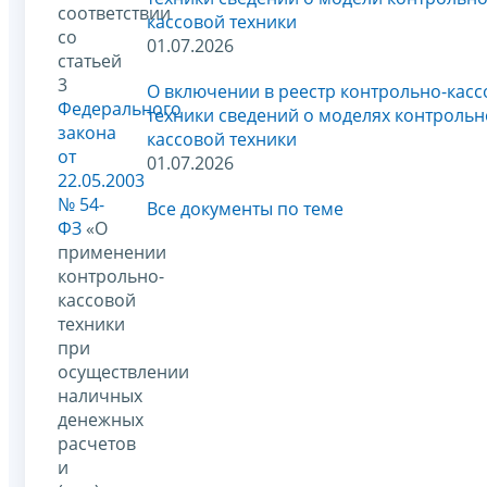
соответствии
кассовой техники
со
01.07.2026
статьей
3
О включении в реестр контрольно-кас
Федерального
техники сведений о моделях контрольн
закона
кассовой техники
от
01.07.2026
22.05.2003
№ 54-
Все документы по теме
ФЗ
«О
применении
контрольно-
кассовой
техники
при
осуществлении
наличных
денежных
расчетов
и