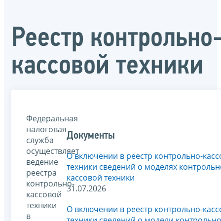
Реестр контрольно
кассовой техники
Федеральная
налоговая
Документы
служба
осуществляет
О включении в реестр контрольно-кас
ведение
техники сведений о моделях контрольн
реестра
кассовой техники
контрольно-
31.07.2026
кассовой
техники
О включении в реестр контрольно-кас
в
техники сведений о модели контрольно