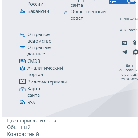
России
сайта
Вакансии
Общественный
совет
© 2005-202
ФНС Росси
Открытое
ведомство
Открытые
данные
СМЭВ
Дата
Аналитический
обновлени
портал
страницы
29.04.2026
Видеоматериалы
Карта
сайта
RSS
Цвет шрифта и фона
Обычный
Контрастный