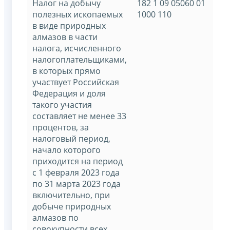
Налог на добычу
182 1 09 05060 01
полезных ископаемых
1000 110
в виде природных
алмазов в части
налога, исчисленного
налогоплательщиками,
в которых прямо
участвует Российская
Федерация и доля
такого участия
составляет не менее 33
процентов, за
налоговый период,
начало которого
приходится на период
с 1 февраля 2023 года
по 31 марта 2023 года
включительно, при
добыче природных
алмазов по
совокупности всех