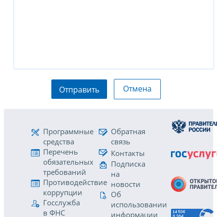
Отмена
Отправить
Программные
Обратная
средства
связь
Перечень
Контакты
обязательных
Подписка
требований
на
Противодействие
новости
коррупции
Об
Госслужба
использовании
в ФНС
информации