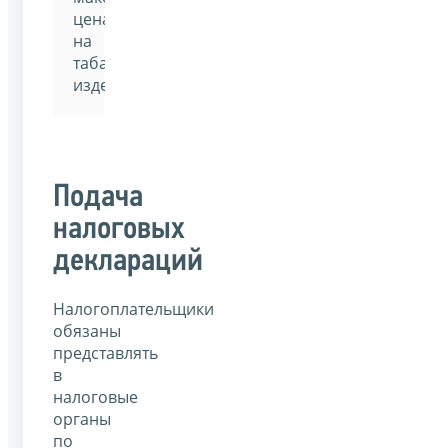
ценах
на
табачные
изделия.
Подача
налоговых
деклараций
Налогоплательщики
обязаны
представлять
в
налоговые
органы
по