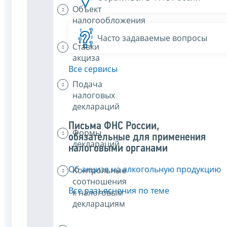
Объект
налогообложения
Часто задаваемые вопросы
Ставки
акциза
Все сервисы
Подача
налоговых
деклараций
Письма ФНС России,
Формы
обязательные для применения
деклараций
налоговыми органами
Об акцизе на алкогольную продукцию
Контрольные
соотношения
Все разъяснения по теме
к налоговым
декларациям