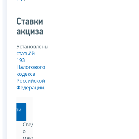
Ставки
акциза
Установлены
статьёй
193
Налогового
кодекса
Российской
Федерации
.
Перейти
Сведения
о
максимальных