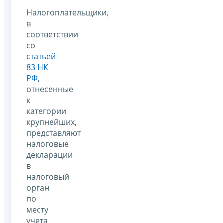
Налогоплательщики,
в
соответствии
со
статьей
83 НК
РФ
,
отнесенные
к
категории
крупнейших,
представляют
налоговые
декларации
в
налоговый
орган
по
месту
учета