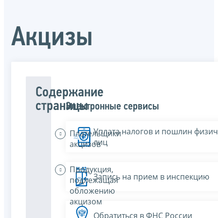
Акцизы
Содержание
страницы
Электронные сервисы
Уплата налогов и пошлин физич
Плательщики
лиц
акцизов
Продукция,
Запись на прием в инспекцию
подлежащая
обложению
акцизом
Обратиться в ФНС России