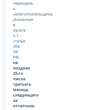
периодом,
а
налогоплательщики,
указанные
в
пункте
3.1
статьи
204
НК
РФ
, -
не
позднее
25-го
числа
третьего
месяца,
следующего
за
отчетным
.