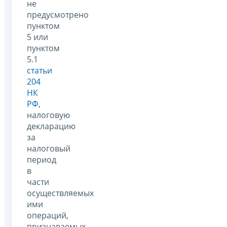
не
предусмотрено
пунктом
5 или
пунктом
5.1
статьи
204
НК
РФ
,
налоговую
декларацию
за
налоговый
период
в
части
осуществляемых
ими
операций,
признаваемых