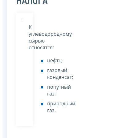
НАЛОГА
К
углеводородному
сырью
относятся:
нефть;
газовый
конденсат;
попутный
газ;
природный
газ.