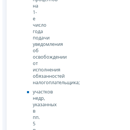
на
1-
е
число
года
подачи
уведомления
об
освобождении
от
исполнения
обязанностей
налогоплательщика;
участков
недр,
указанных
в
пп.
5
п.