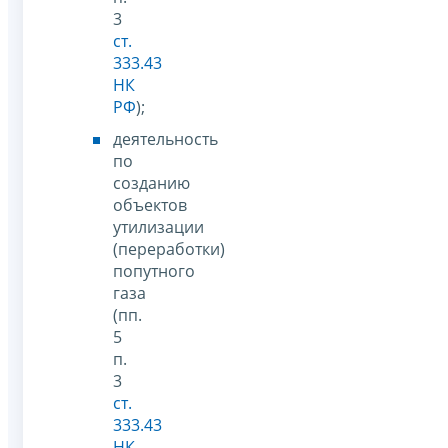
3
ст.
333.43
НК
РФ
);
деятельность
по
созданию
объектов
утилизации
(переработки)
попутного
газа
(пп.
5
п.
3
ст.
333.43
НК