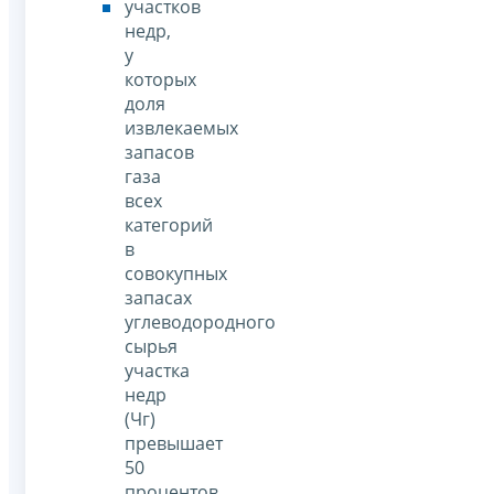
участков
недр,
у
которых
доля
извлекаемых
запасов
газа
всех
категорий
в
совокупных
запасах
углеводородного
сырья
участка
недр
(Чг)
превышает
50
процентов