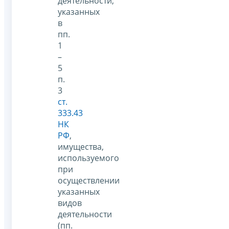
деятельности,
указанных
в
пп.
1
–
5
п.
3
ст.
333.43
НК
РФ
,
имущества,
используемого
при
осуществлении
указанных
видов
деятельности
(пп.