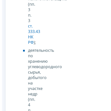
(пп.
3
п.
3
ст.
333.43
НК
РФ
);
деятельность
по
хранению
углеводородного
сырья,
добытого
на
участке
недр
(пп.
4
п.