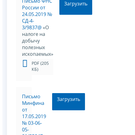
Письмо ФНС
Загрузить
России от
24.05.2019 №
СД-4-
3/9837@
«О
налоге на
добычу
полезных
ископаемых»
PDF (205
КБ)
Письмо
Загрузить
Минфина
от
17.05.2019
№ 03-06-
05-