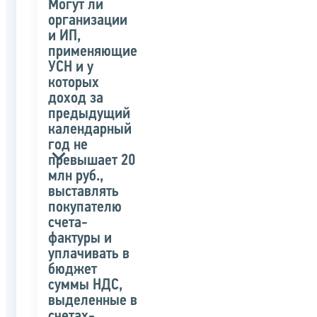
Могут ли
организации
и ИП,
применяющие
УСН и у
которых
доход за
предыдущий
календарный
год не
превышает 20
млн руб.,
выставлять
покупателю
счета-
фактуры и
уплачивать в
бюджет
суммы НДС,
выделенные в
счетах-