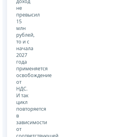
доход
не
превысил
15
млн
рублей,
то и с
начала
2027
года
применяется
освобождение
от
НДС.
И так
цикл
повторяется
в
зависимости
от
соответствующей