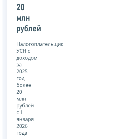
20
млн
рублей
Налогоплательщик
УСН с
доходом
за
2025
год
более
20
млн
рублей
с 1
января
2026
года