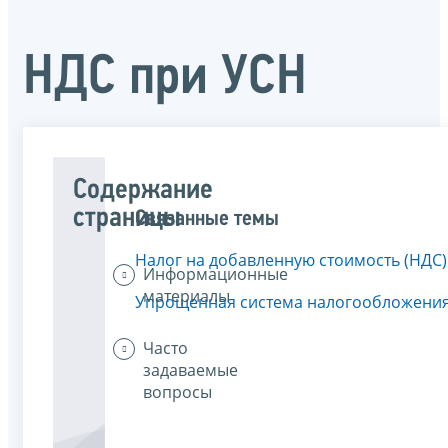
НДС при УСН
Содержание
страницы
Связанные темы
Налог на добавленную стоимость (НДС)
Информационные
материалы
Упрощенная система налогообложени
Часто
задаваемые
вопросы