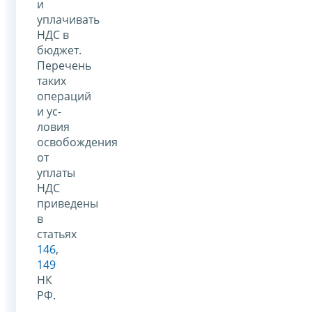
и
уплачивать
НДС в
бюджет.
Перечень
таких
операций
и ус­
ловия
освобождения
от
уплаты
НДС
приведены
в
статьях
146
,
149
НК
РФ.