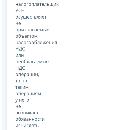
налогоплательщик
УСН
осуществляет
не
признаваемые
объектом
налогообложения
НДС
или
необлагаемые
НДС
операции,
то по
таким
операциям
у него
не
возникает
обязанности
исчислять