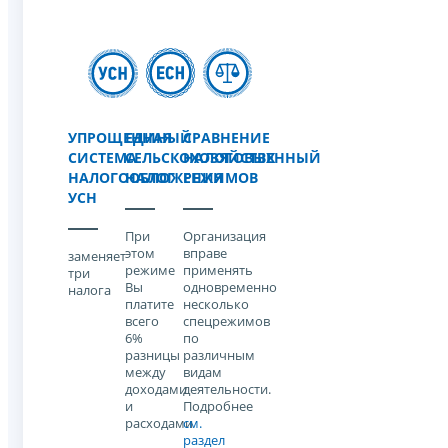
УПРОЩЕННАЯ
ЕДИНЫЙ
СРАВНЕНИЕ
СИСТЕМА
СЕЛЬСКОХОЗЯЙСТВЕННЫЙ
НАЛОГОВЫХ
НАЛОГООБЛОЖЕНИЯ
НАЛОГ
РЕЖИМОВ
УСН
При
Организация
этом
вправе
заменяет
режиме
применять
три
Вы
одновременно
налога
платите
несколько
всего
спецрежимов
6%
по
разницы
различным
между
видам
доходами
деятельности.
и
Подробнее
расходами
см.
раздел