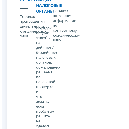
НАЛОГОВЫЕ
Порядок
ОРГАНЫ
получения
Порядок
информации
прекращения
по
деятельности
Порядок
конкретному
юридического
подачи
юридическому
лица
жалобы
лицу
на
действия/
бездействие
налоговых
органов,
обжалования
решения
по
налоговой
проверке
и
что
делать,
если
проблему
решить
не
удалось