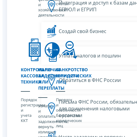
Интеграция и доступ к базам да
счетах
и
ЕГРЮЛ и ЕГРИП
хозяйственной
деятельности
Создай свой бизнес
Уплата налогов и пошлин
КОНТРОЛЬНО-
НАЛИЧИЕ
БАНКРОТСТВО
КАССОВАЯ
ЗАДОЛЖЕННОСТИ
ЮРИДИЧЕСКИХ
Обратиться в ФНС России
ТЕХНИКА
ИЛИ
ЛИЦ
ПЕРЕПЛАТЫ
Порядок
Порядок
Письма ФНС России, обязатель
регистрации
и
Узнать
для применения налоговыми
и
особенности
и
органами
учета
банкротства
оплатить
ККТ
юридических
задолженность,
лиц
вернуть
излишне
Часто задаваемые вопросы