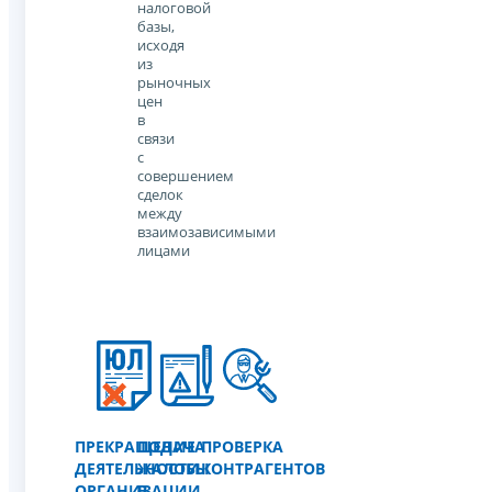
налоговой
базы,
исходя
из
рыночных
цен
в
связи
с
совершением
сделок
между
взаимозависимыми
лицами
ПРЕКРАЩЕНИЕ
ПОДАЧА
ПРОВЕРКА
ДЕЯТЕЛЬНОСТИ
ЖАЛОБЫ
КОНТРАГЕНТОВ
ОРГАНИЗАЦИИ
В