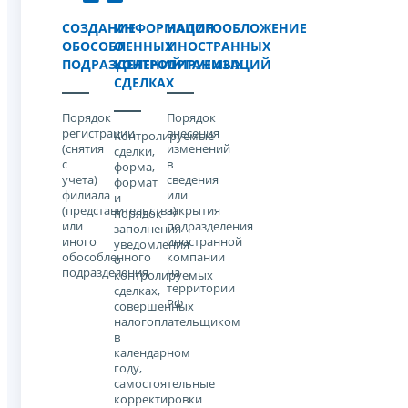
СОЗДАНИЕ
ИНФОРМАЦИЯ
НАЛОГООБЛОЖЕНИЕ
ОБОСОБЛЕННЫХ
О
ИНОСТРАННЫХ
ПОДРАЗДЕЛЕНИЙ
КОНТРОЛИРУЕМЫХ
ОРГАНИЗАЦИЙ
СДЕЛКАХ
Порядок
Порядок
регистрации
внесения
Контролируемые
(снятия
изменений
сделки,
с
в
форма,
учета)
сведения
формат
филиала
или
и
(представительства)
закрытия
порядок
или
подразделения
заполнения
иного
иностранной
уведомления
обособленного
компании
о
подразделения
на
контролируемых
территории
сделках,
РФ
совершенных
налогоплательщиком
в
календарном
году,
самостоятельные
корректировки