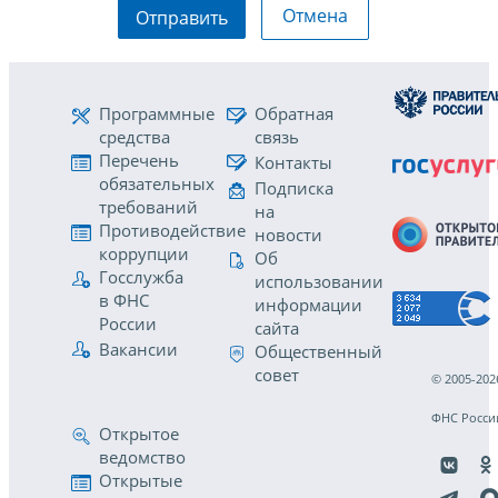
Отмена
Отправить
Программные
Обратная
средства
связь
Перечень
Контакты
обязательных
Подписка
требований
на
Противодействие
новости
коррупции
Об
Госслужба
использовании
в ФНС
информации
России
сайта
Вакансии
Общественный
совет
© 2005-202
ФНС Росси
Открытое
ведомство
Открытые