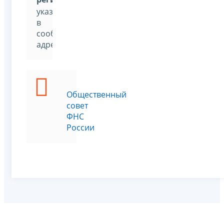
указав
в
сообщении
адресата
Общественный
совет
ФНС
России