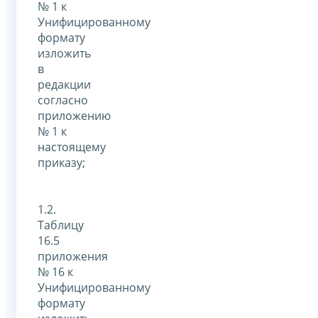
№ 1 к
Унифицированному
формату
изложить
в
редакции
согласно
приложению
№ 1 к
настоящему
приказу;
1.2.
Таблицу
16.5
приложения
№ 16 к
Унифицированному
формату