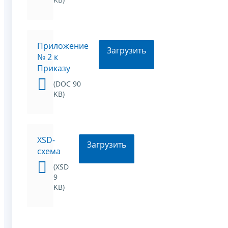
Приложение
Загрузить
№ 2 к
Приказу
(DOC 90
KB)
XSD-
Загрузить
схема
(XSD
9
KB)