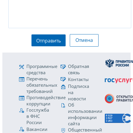
Отмена
Отправить
Программные
Обратная
средства
связь
Перечень
Контакты
обязательных
Подписка
требований
на
Противодействие
новости
коррупции
Об
Госслужба
использовании
в ФНС
информации
России
сайта
Вакансии
Общественный