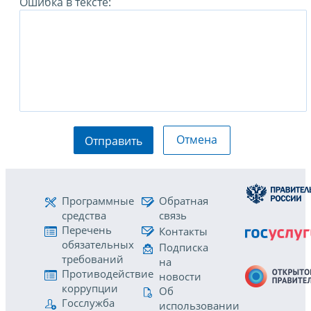
Ошибка в тексте:
Отмена
Отправить
Программные
Обратная
средства
связь
Перечень
Контакты
обязательных
Подписка
требований
на
Противодействие
новости
коррупции
Об
Госслужба
использовании