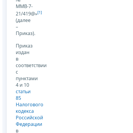
ММВ-7-
[1]
21/419@»
(далее
–
Приказ).
Приказ
издан
в
соответствии
с
пунктами
4 и 10
статьи
85
Налогового
кодекса
Российской
Федерации
в