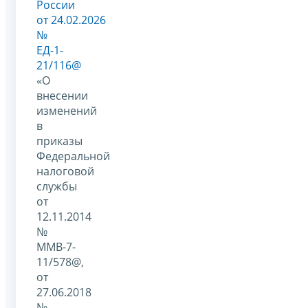
России
от 24.02.2026
№
ЕД-1-
21/116@
«О
внесении
изменений
в
приказы
Федеральной
налоговой
службы
от
12.11.2014
№
ММВ-7-
11/578@,
от
27.06.2018
№