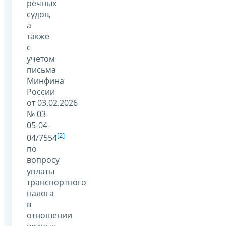
речных
судов,
а
также
с
учетом
письма
Минфина
России
от 03.02.2026
№ 03-
05-04-
[2]
04/7554
по
вопросу
уплаты
транспортного
налога
в
отношении