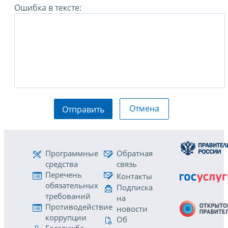
Ошибка в тексте:
Отмена
Отправить
Программные
Обратная
средства
связь
Перечень
Контакты
обязательных
Подписка
требований
на
Противодействие
новости
коррупции
Об