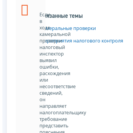
Если
Связанные темы
в
ходе
Камеральные проверки
камеральной
проверки
Мероприятия налогового контроля
налоговый
инспектор
выявил
ошибки,
расхождения
или
несоответствие
сведений,
он
направляет
налогоплательщику
требование
представить
пояснения