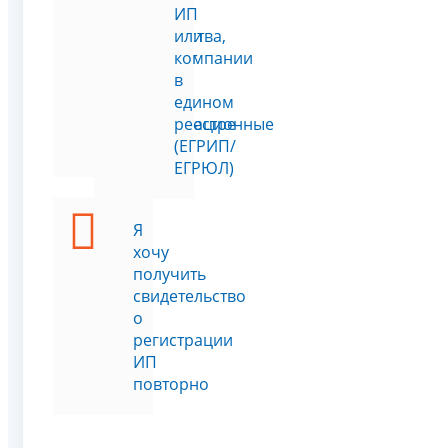
месту
ИП
жительства,
или
паспорт
компании
или
в
другие
едином
регистрационные
реестре
данные
(ЕГРИП/
ЕГРЮЛ)
Я
хочу
получить
свидетельство
о
регистрации
ИП
повторно