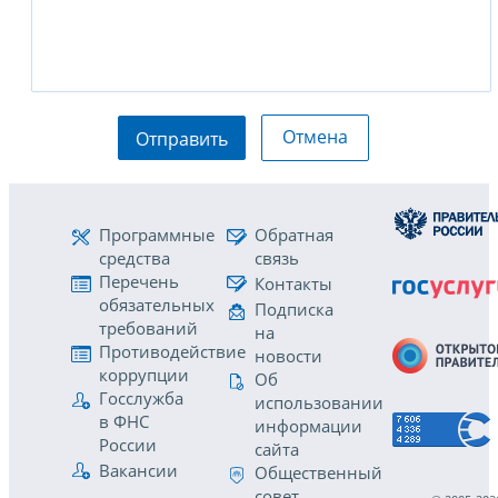
Отмена
Отправить
Программные
Обратная
средства
связь
Перечень
Контакты
обязательных
Подписка
требований
на
Противодействие
новости
коррупции
Об
Госслужба
использовании
в ФНС
информации
России
сайта
Вакансии
Общественный
совет