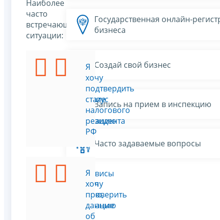
Наиболее
часто
Государственная онлайн-регист
встречающиеся
бизнеса
ситуации:
Создай свой бизнес
Я
Я
хочу
хочу
подать
подтвердить
заявление
статус
Запись на прием в инспекцию
на
налогового
регистрацию
резидента
ИП
РФ
Часто задаваемые вопросы
Я
Я
Все сервисы
изменил
хочу
фамилию,
проверить
регистрацию
данные
по
об