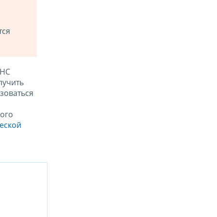
тся
ФНС
лучить
зоваться
ого
ческой