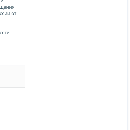
ли
ещения
ссии от
сети