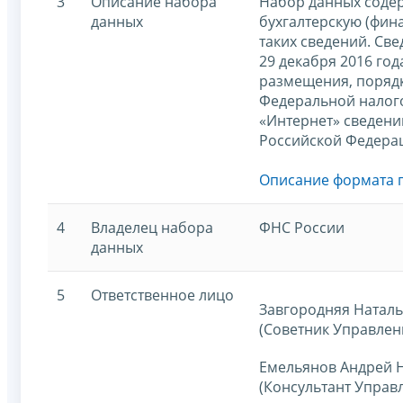
3
Описание набора
Набор данных содер
данных
бухгалтерскую (фин
таких сведений. Св
29 декабря 2016 го
размещения, поряд
Федеральной налог
«Интернет» сведений
Российской Федера
Описание формата 
4
Владелец набора
ФНС России
данных
5
Ответственное лицо
Завгородняя Наталь
(Советник Управлен
Емельянов Андрей 
(Консультант Управ