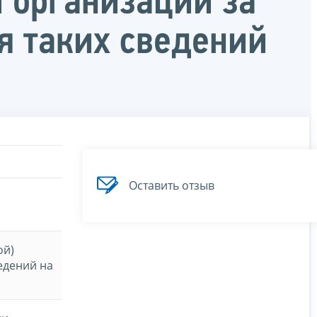
и организации за
я таких сведений
Оставить отзыв
ой)
едений на