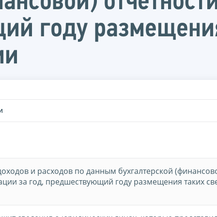
нансовой) отчетност
щий году размещени
ии
И
доходов и расходов по данным бухгалтерской (финансов
ации за год, предшествующий году размещения таких св