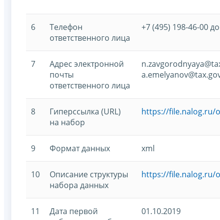
6
Телефон
+7 (495) 198-46-00 до
ответственного лица
7
Адрес электронной
n.zavgorodnyaya@tax
почты
a.emelyanov@tax.gov
ответственного лица
8
Гиперссылка (URL)
https://file.nalog.r
на набор
9
Формат данных
xml
10
Описание структуры
https://file.nalog.r
набора данных
11
Дата первой
01.10.2019