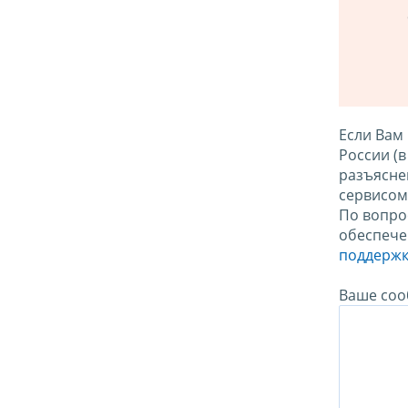
Если Вам
России (
разъясне
сервисо
По вопро
обеспече
поддержк
Ваше соо