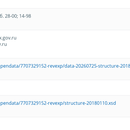
б. 28-00; 14-98
.gov.ru
.ru
u/opendata/7707329152-revexp/data-20260725-structure-2018
u/opendata/7707329152-revexp/structure-20180110.xsd