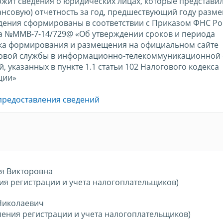
жит сведения о юридических лицах, которые представи
ансовую) отчетность за год, предшествующий году разм
едения сформированы в соответствии с Приказом ФНС Ро
да №ММВ-7-14/729@ «Об утверждении сроков и периода
ка формирования и размещения на официальном сайте
овой службы в информационно-телекоммуникационной 
, указанных в пункте 1.1 статьи 102 Налогового кодекса
ции»
предоставления сведений
я Викторовна
ия регистрации и учета налогоплательщиков)
Николаевич
ления регистрации и учета налогоплательщиков)