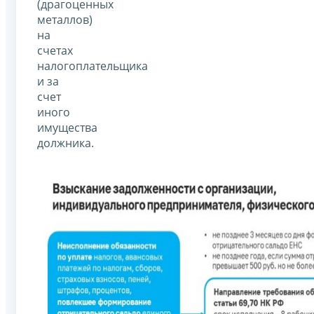
(драгоценных
металлов)
на
счетах
налогоплательщика
и за
счет
иного
имущества
должника.