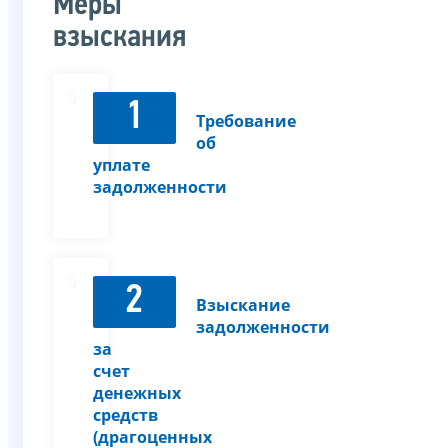
Меры
взыскания
1
Требование
об
уплате
задолженности
2
Взыскание
задолженности
за
счет
денежных
средств
(драгоценных