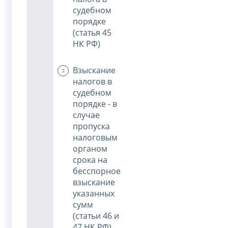
судебном
порядке
(статья 45
НК РФ)
Взыскание
налогов в
судебном
порядке - в
случае
пропуска
налоговым
органом
срока на
бесспорное
взыскание
указанных
сумм
(статьи 46 и
47 НК РФ)