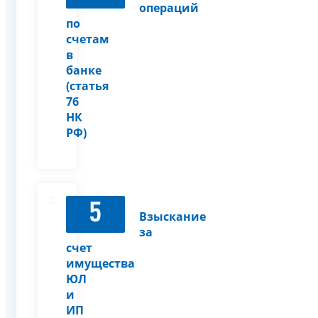
операций
по
счетам
в
банке
(статья
76
НК
РФ)
5
Взыскание
за
счет
имущества
ЮЛ
и
ИП