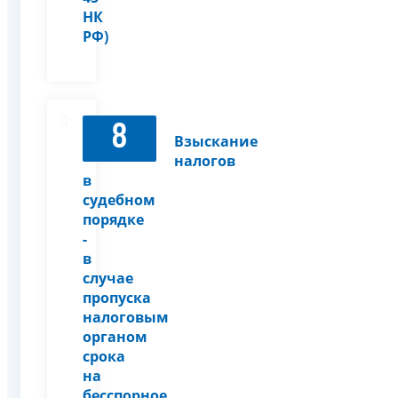
НК
РФ)
8
Взыскание
налогов
в
судебном
порядке
-
в
случае
пропуска
налоговым
органом
срока
на
бесспорное