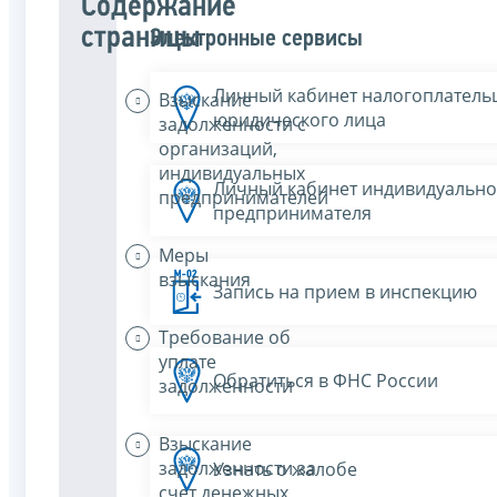
Содержание
страницы
Электронные сервисы
Личный кабинет налогоплатель
Взыскание
юридического лица
задолженности с
организаций,
индивидуальных
Личный кабинет индивидуально
предпринимателей
предпринимателя
Меры
взыскания
Запись на прием в инспекцию
Требование об
уплате
Обратиться в ФНС России
задолженности
Взыскание
задолженности за
Узнать о жалобе
счет денежных