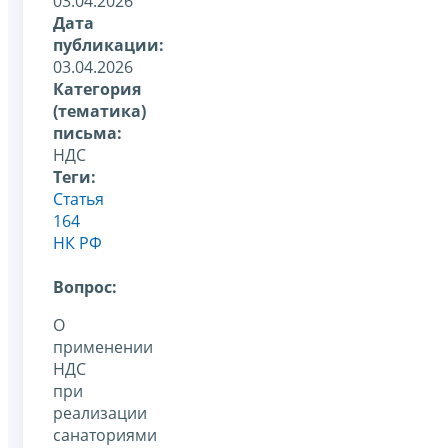
03.04.2026
Дата
публикации:
03.04.2026
Категория
(тематика)
письма:
НДС
Теги:
Статья
164
НК РФ
Вопрос:
О
применении
НДС
при
реализации
санаториями