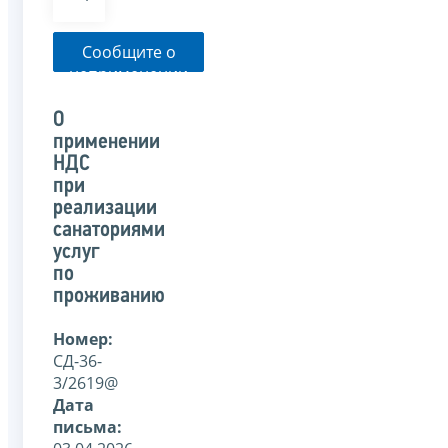
Сообщите о
неприменении
налоговым
органом
О
указанного
применении
письма
НДС
при
реализации
санаториями
услуг
по
проживанию
Номер:
СД-36-
3/2619@
Дата
письма: