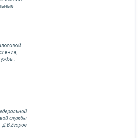
ельные
алоговой
сления,
лужбы,
едеральной
вой службы
Д.В.Егоров