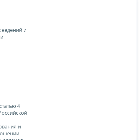
сведений и
ии
статью 4
Российской
ования и
ношении