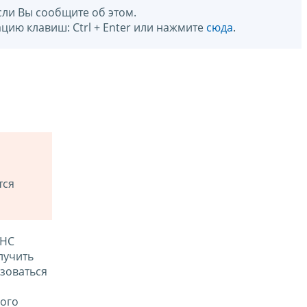
сли Вы сообщите об этом.
цию клавиш: Ctrl + Enter или нажмите
сюда
.
тся
ФНС
лучить
зоваться
ого