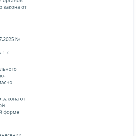
и органов
о закона от
7.2025 №
 1 к
ального
но-
ласно
 закона от
ой
ой форме
 внесении