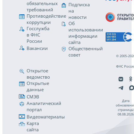
обязательных
Подписка
требований
на
Противодействие
новости
коррупции
Об
Госслужба
использовании
в ФНС
информации
России
сайта
Вакансии
Общественный
совет
© 2005-202
ФНС Росси
Открытое
ведомство
Открытые
данные
СМЭВ
Дата
Аналитический
обновлени
портал
страницы
08.08.2026
Видеоматериалы
Карта
сайта