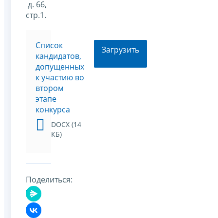
д. 66,
стр.1.
Список
Загрузить
кандидатов,
допущенных
к участию во
втором
этапе
конкурса
DOCX (14
КБ)
Поделиться: