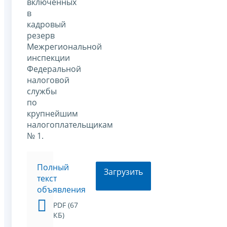
включенных
в
кадровый
резерв
Межрегиональной
инспекции
Федеральной
налоговой
службы
по
крупнейшим
налогоплательщикам
№ 1.
Полный
Загрузить
текст
объявления
PDF (67
КБ)