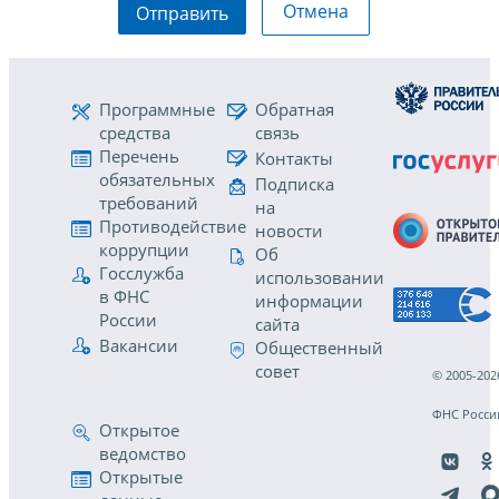
Отмена
Отправить
Программные
Обратная
средства
связь
Перечень
Контакты
обязательных
Подписка
требований
на
Противодействие
новости
коррупции
Об
Госслужба
использовании
в ФНС
информации
России
сайта
Вакансии
Общественный
совет
© 2005-202
ФНС Росси
Открытое
ведомство
Открытые