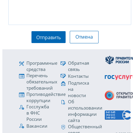
Отмена
Отправить
Программные
Обратная
средства
связь
Перечень
Контакты
обязательных
Подписка
требований
на
Противодействие
новости
коррупции
Об
Госслужба
использовании
в ФНС
информации
России
сайта
Вакансии
Общественный
совет