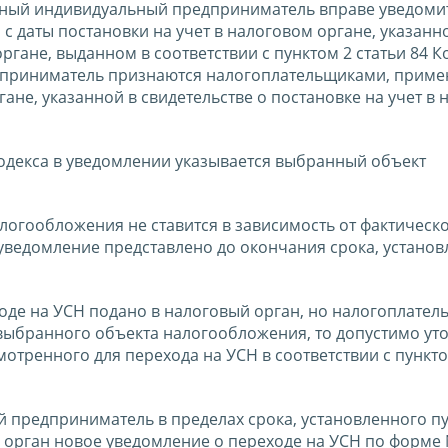
нный индивидуальный предприниматель вправе уведоми
с даты постановки на учет в налоговом органе, указанн
ргане, выданном в соответствии с пунктом 2 статьи 84 Ко
едприниматель признаются налогоплательщиками, при
гане, указанной в свидетельстве о постановке на учет в
 Кодекса в уведомлении указывается выбранный объект
огообложения не ставится в зависимость от фактическо
 уведомление представлено до окончания срока, устано
оде на УСН подано в налоговый орган, но налогоплате
ыбранного объекта налогообложения, то допустимо ут
мотренного для перехода на УСН в соответствии с пункто
 предприниматель в пределах срока, установленного п
й орган новое уведомление о переходе на УСН по форме 