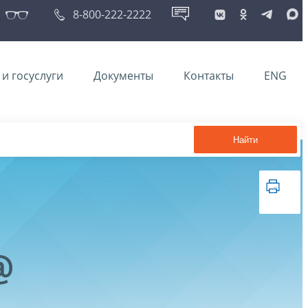
8-800-222-2222
и госуслуги
Документы
Контакты
ENG
Найти
@