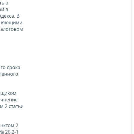
ть о
ой в
декса. В
меняющими
 налоговом
го срока
вленного
льщиком
очнение
м 2 статьи
унктом 2
№ 26.2-1