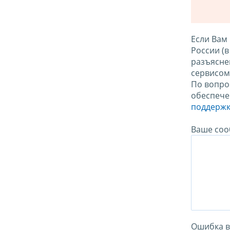
Если Вам
России (
разъясне
сервисо
По вопро
обеспече
поддержк
Ваше соо
Ошибка в 