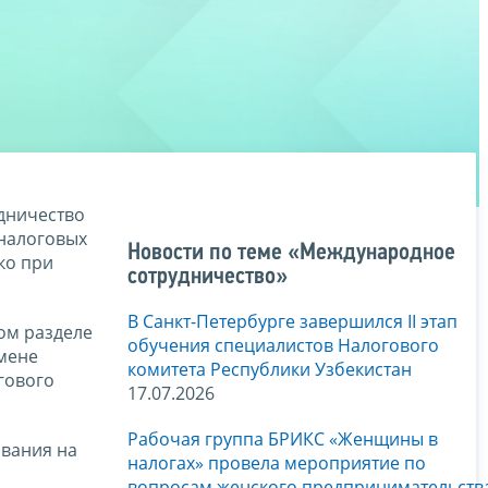
дничество
 налоговых
Новости по теме «Международное
ко при
сотрудничество»
В Санкт-Петербурге завершился II этап
ом разделе
обучения специалистов Налогового
мене
комитета Республики Узбекистан
гового
17.07.2026
Рабочая группа БРИКС «Женщины в
ования на
налогах» провела мероприятие по
вопросам женского предпринимательств