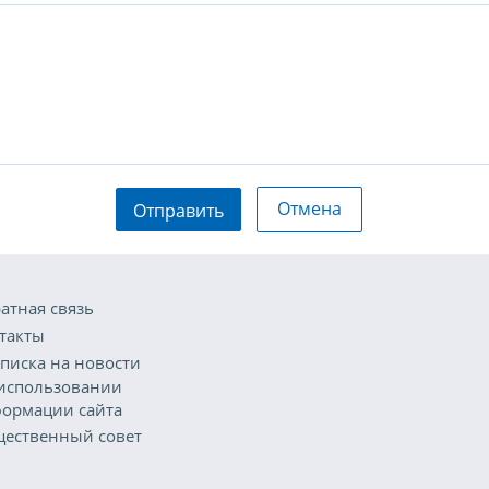
Отмена
Отправить
атная связь
такты
писка на новости
использовании
ормации сайта
ественный совет