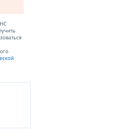
ФНС
лучить
зоваться
ого
ческой