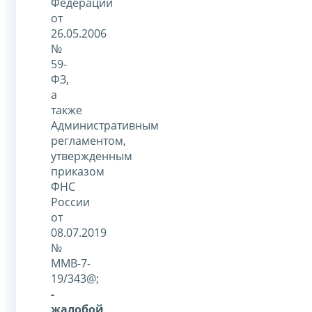
Федерации
от
26.05.2006
№
59-
ФЗ,
а
также
Административным
регламентом,
утвержденным
приказом
ФНС
России
от
08.07.2019
№
ММВ-7-
19/343@;
-
жалобой