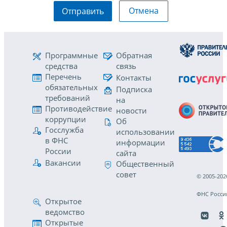
Отмена
Отправить
Программные
Обратная
средства
связь
Перечень
Контакты
обязательных
Подписка
требований
на
Противодействие
новости
коррупции
Об
Госслужба
использовании
в ФНС
информации
России
сайта
Вакансии
Общественный
совет
© 2005-202
ФНС Росси
Открытое
ведомство
Открытые