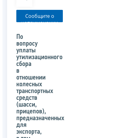
Сообщите о
неприменении
налоговым
органом
По
указанного
вопросу
письма
уплаты
утилизационного
сбора
в
отношении
колесных
транспортных
средств
(шасси,
прицепов),
предназначенных
для
экспорта,