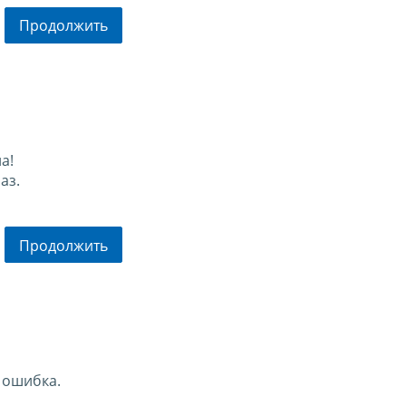
Продолжить
а!
аз.
Продолжить
 ошибка.