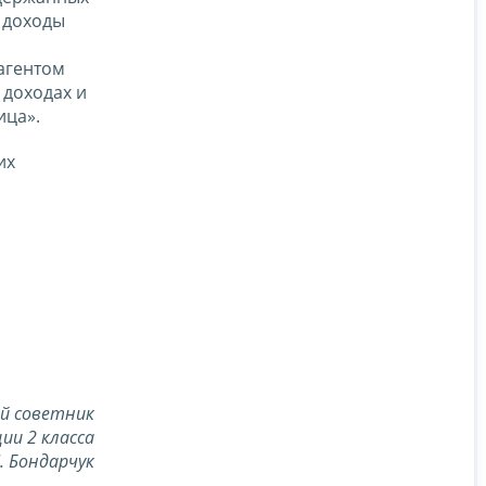
 доходы
агентом
 доходах и
ица».
их
й советник
ии 2 класса
Л. Бондарчук