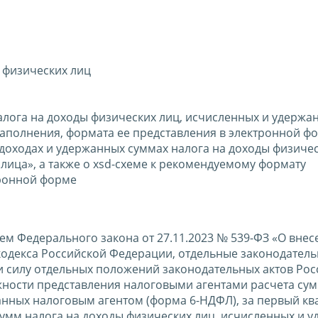
 физических лиц
лога на доходы физических лиц, исчисленных и удержа
заполнения, формата ее представления в электронной ф
оходах и удержанных суммах налога на доходы физичес
 лица», а также о xsd-схеме к рекомендуемому формату
тронной форме
ем Федерального закона от 27.11.2023 № 539-ФЗ «О внес
кодекса Российской Федерации, отдельные законодатель
 силу отдельных положений законодательных актов Рос
жности представления налоговыми агентами расчета сум
анных налоговым агентом (форма 6-НДФЛ), за первый кв
умм налога на доходы физических лиц, исчисленных и 