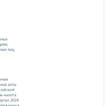
нных
орме,
ких лиц
ении
ные акты
сийской
м налога
артал 2024
удержанных