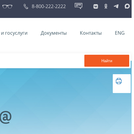
8-800-222-2222
и госуслуги
Документы
Контакты
ENG
Найти
6@