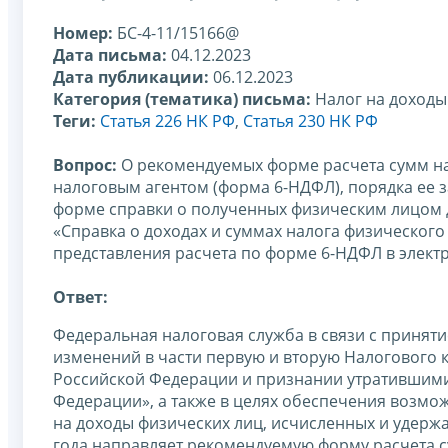
Номер:
БС-4-11/15166@
Дата письма:
04.12.2023
Дата публикации:
06.12.2023
Категория (тематика) письма:
Налог на доходы
Теги:
Статья 226 НК РФ
,
Статья 230 НК РФ
Вопрос:
О рекомендуемых форме расчета сумм на
налоговым агентом (форма 6-НДФЛ), порядка ее 
форме справки о полученных физическим лицом д
«Справка о доходах и суммах налога физического
представления расчета по форме 6-НДФЛ в элек
Ответ:
Федеральная налоговая служба в связи с приняти
изменений в части первую и вторую Налогового 
Российской Федерации и признании утратившими
Федерации», а также в целях обеспечения возмо
на доходы физических лиц, исчисленных и удерж
года направляет рекомендуемую форму расчета с