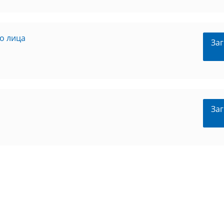
о лица
Заг
Заг