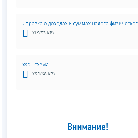
Справка о доходах и суммах налога физическог
XLS(53 KB)
xsd - схема
XSD(68 KB)
Внимание!