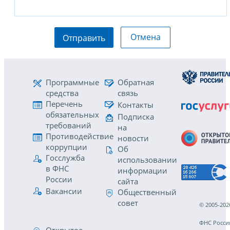
Отмена
Отправить
Программные
Обратная
средства
связь
Перечень
Контакты
обязательных
Подписка
требований
на
Противодействие
новости
коррупции
Об
Госслужба
использовании
в ФНС
информации
России
сайта
Вакансии
Общественный
совет
© 2005-202
ФНС Росси