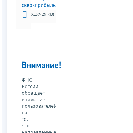
сверхприбыль
XLSX(29 KB)
Внимание!
ФНС
России
обращает
внимание
пользователей
на
то,
что
направленные