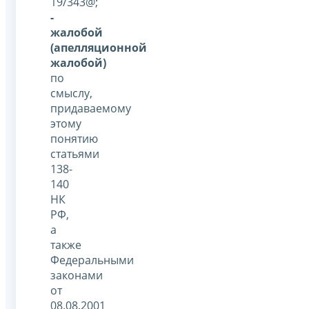
19/343@;
-
жалобой
(апелляционной
жалобой)
по
смыслу,
придаваемому
этому
понятию
статьями
138-
140
НК
РФ,
а
также
Федеральными
законами
от
08.08.2001