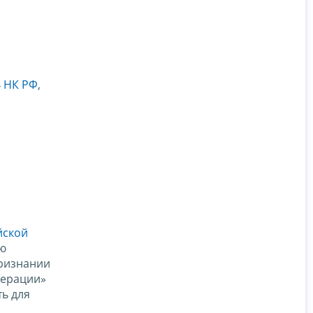
4 НК РФ
,
йской
ую
признании
дерации»
ь для