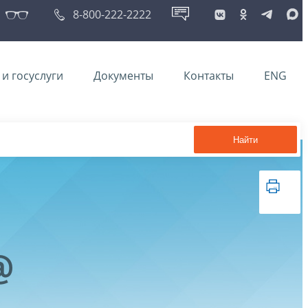
8-800-222-2222
и госуслуги
Документы
Контакты
ENG
Найти
@