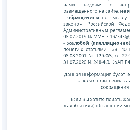
вами сведения о непр
размещенного на сайте,
не я
- обращением
по смыслу,
законом Российской Фед
Административным регламе
08.07.2019 № ММВ-7-19/343@;
- жалобой (апелляционно
понятию статьями 138-140
08.08.2001 № 129-ФЗ, от 27.
31.07.2020 № 248-ФЗ, КоАП Р
Данная информация будет и
в целях повышения ка
сокращения 
Если Вы хотите подать жа
жалоб и (или) обращений м