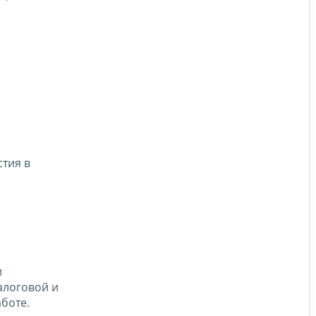
тия в
и
алоговой и
боте.