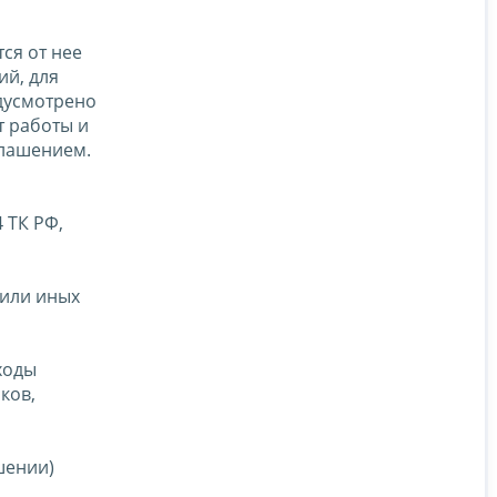
ся от нее
ий, для
едусмотрено
т работы и
глашением.
 ТК РФ,
 или иных
ходы
ков,
шении)