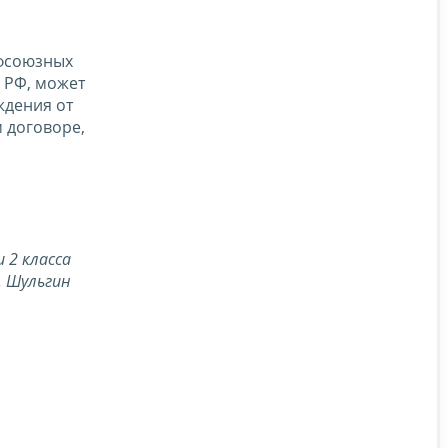
офсоюзных
К РФ, может
ждения от
 договоре,
и 2 класса
Н. Шульгин